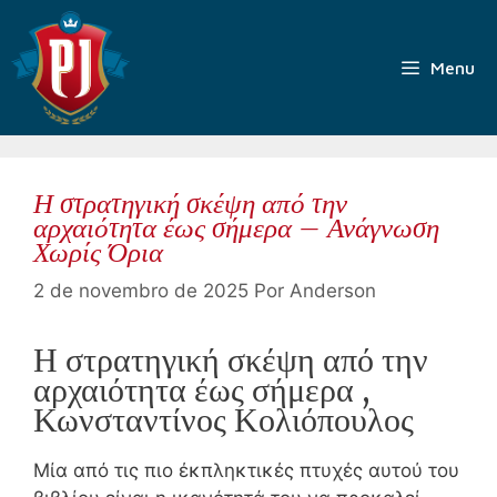
Pular
para
o
Menu
conteúdo
Η στρατηγική σκέψη από την
αρχαιότητα έως σήμερα – Ανάγνωση
Χωρίς Όρια
2 de novembro de 2025
Por
Anderson
Η στρατηγική σκέψη από την
αρχαιότητα έως σήμερα ,
Κωνσταντίνος Κολιόπουλος
Μία από τις πιο έκπληκτικές πτυχές αυτού του