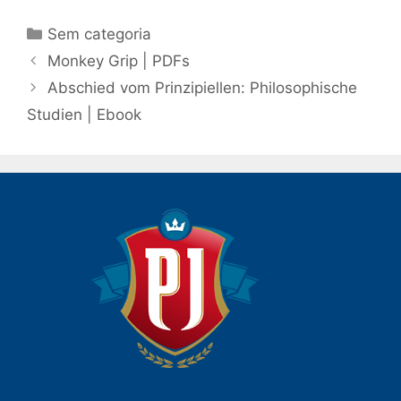
Categorias
Sem categoria
Navegação
Monkey Grip | PDFs
de
Abschied vom Prinzipiellen: Philosophische
post
Studien | Ebook