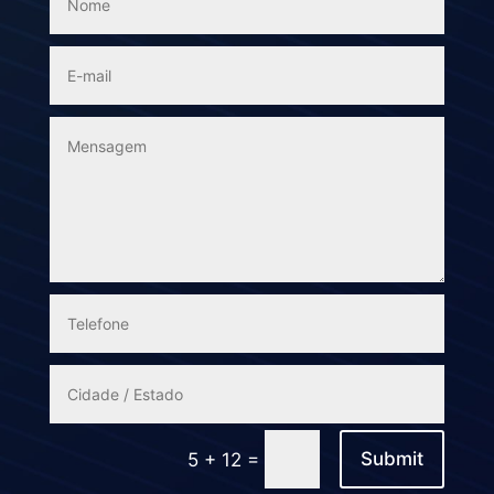
=
Submit
5 + 12