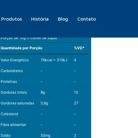
Produtos
História
Blog
Contato
Informação Nutricional
Porção de 10g (1 colher de sopa)
Quantidade por Porção
%VD*
Valor Energético
76kcal = 319kJ
4
Carboidratos
-
-
Proteínas
-
-
Gorduras totais
8g
15
Gorduras saturadas
5,8g
27
Colesterol
-
-
Fibra alimentar
-
-
Sódio
55mg
2