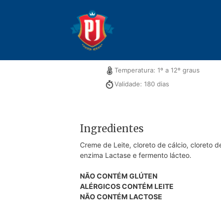
Pular
para
o
conteúdo
Embalagem: 0,200kg
Temperatura: 1º a 12º graus
Validade: 180 dias
Ingredientes
Creme de Leite, cloreto de cálcio, cloreto d
enzima Lactase e fermento lácteo.
NÃO CONTÉM GLÚTEN
ALÉRGICOS CONTÉM LEITE
NÃO CONTÉM LACTOSE