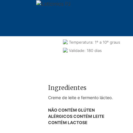
Pular
para
o
conteúdo
Embalagem: 0,200kg
Temperatura: 1º a 10º graus
Validade: 180 dias
Ingredientes
Creme de leite e fermento lácteo.
NÃO CONTÉM GLÚTEN
ALÉRGICOS CONTÉM LEITE
CONTÉM LACTOSE