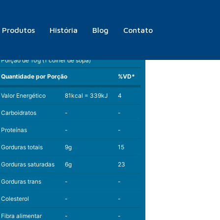
Produtos
História
Blog
Contato
Informação Nutricional
Porção de 10g (1 colher de sopa)
Quantidade por Porção
%VD*
Valor Energético
81kcal = 339kJ
4
Carboidratos
-
-
Proteínas
-
-
Gorduras totais
9g
15
Gorduras saturadas
6g
23
Gorduras trans
-
-
Colesterol
-
-
Fibra alimentar
-
-