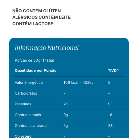
NÃO CONTÉM GLÚTEN
ALÉRGICOS CONTÉM LEITE
CONTÉM LACTOSE
Informação Nutricional
Porção de 30g (1 fatia)
Quantidade por Porção
%VD*
Valor Energético
109 kcal = 452kJ
5
Carboidratos
-
-
Proteínas
7g
9
Gorduras totais
9g
16
Gorduras saturadas
5g
23
Colesterol
-
-