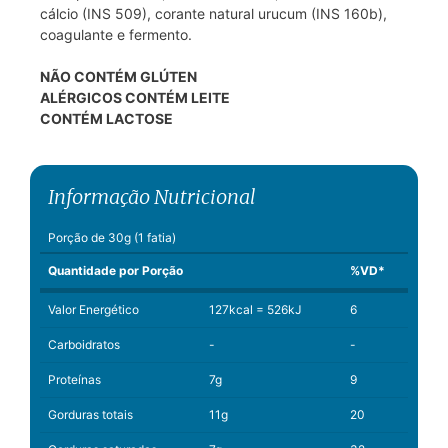
cálcio (INS 509), corante natural urucum (INS 160b),
coagulante e fermento.
NÃO CONTÉM GLÚTEN
ALÉRGICOS CONTÉM LEITE
CONTÉM LACTOSE
Informação Nutricional
Porção de 30g (1 fatia)
Quantidade por Porção
%VD*
Valor Energético
127kcal = 526kJ
6
Carboidratos
-
-
Proteínas
7g
9
Gorduras totais
11g
20