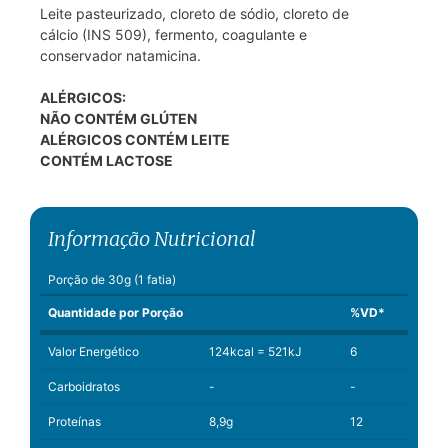
Leite pasteurizado, cloreto de sódio, cloreto de
cálcio (INS 509), fermento, coagulante e
conservador natamicina.
ALÉRGICOS:
NÃO CONTÉM GLÚTEN
ALÉRGICOS CONTÉM LEITE
CONTÉM LACTOSE
Informação Nutricional
Porção de 30g (1 fatia)
Quantidade por Porção
%VD*
Valor Energético
124kcal = 521kJ
6
Carboidratos
-
-
Proteínas
8,9g
12