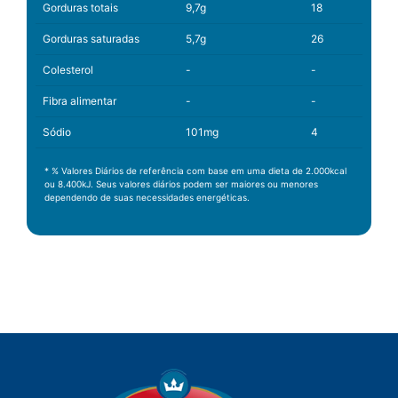
Gorduras totais
9,7g
18
Gorduras saturadas
5,7g
26
Colesterol
-
-
Fibra alimentar
-
-
Sódio
101mg
4
* % Valores Diários de referência com base em uma dieta de 2.000kcal
ou 8.400kJ. Seus valores diários podem ser maiores ou menores
dependendo de suas necessidades energéticas.