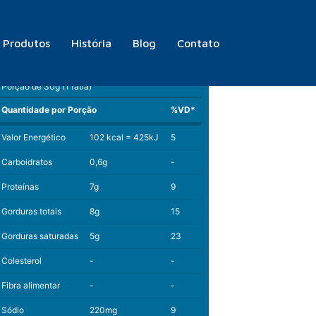
Produtos
História
Blog
Contato
Informação Nutricional
Porção de 30g (1 fatia)
Quantidade por Porção
%VD*
Valor Energético
102 kcal = 425kJ
5
Carboidratos
0,6g
-
Proteínas
7g
9
Gorduras totais
8g
15
Gorduras saturadas
5g
23
Colesterol
-
-
Fibra alimentar
-
-
Sódio
220mg
9