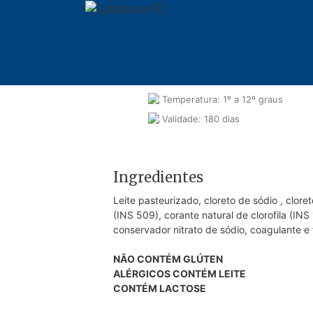
Pular
para
o
conteúdo
Embalagem: 0,45kg / 0,90kg
Temperatura: 1º a 12º graus
Validade: 180 dias
Ingredientes
Leite pasteurizado, cloreto de sódio , cloret
(INS 509), corante natural de clorofila (INS 
conservador nitrato de sódio, coagulante e
NÃO CONTÉM GLÚTEN
ALÉRGICOS CONTÉM LEITE
CONTÉM LACTOSE