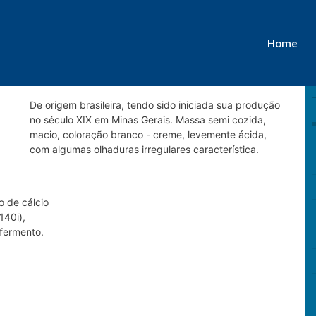
Home
QUEIJO MINAS PADRÃO
De origem brasileira, tendo sido iniciada sua produção
no século XIX em Minas Gerais. Massa semi cozida,
macio, coloração branco - creme, levemente ácida,
com algumas olhaduras irregulares característica.
o de cálcio
140i),
 fermento.