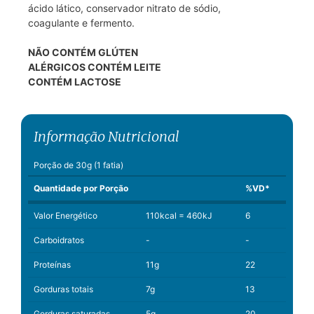
ácido lático, conservador nitrato de sódio,
coagulante e fermento.
NÃO CONTÉM GLÚTEN
ALÉRGICOS CONTÉM LEITE
CONTÉM LACTOSE
Informação Nutricional
Porção de 30g (1 fatia)
Quantidade por Porção
%VD*
Valor Energético
110kcal = 460kJ
6
Carboidratos
-
-
Proteínas
11g
22
Gorduras totais
7g
13
Gorduras saturadas
5g
20