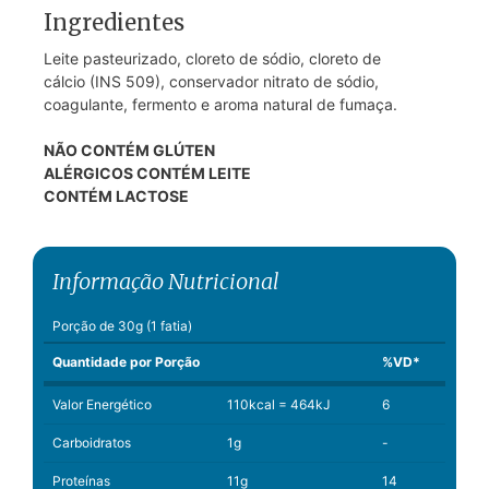
Ingredientes
Leite pasteurizado, cloreto de sódio, cloreto de
cálcio (INS 509), conservador nitrato de sódio,
coagulante, fermento e aroma natural de fumaça.
NÃO CONTÉM GLÚTEN
ALÉRGICOS CONTÉM LEITE
CONTÉM LACTOSE
Informação Nutricional
Porção de 30g (1 fatia)
Quantidade por Porção
%VD*
Valor Energético
110kcal = 464kJ
6
Carboidratos
1g
-
Proteínas
11g
14