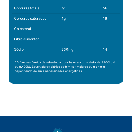
Gorduras totais
7g
28
Gorduras saturadas
4g
16
Colesterol
-
-
Fibra alimentar
-
-
Sódio
330mg
14
* % Valores Diários de referência com base em uma dieta de 2.000kcal
ou 8.400kJ. Seus valores diários podem ser maiores ou menores
dependendo de suas necessidades energéticas.