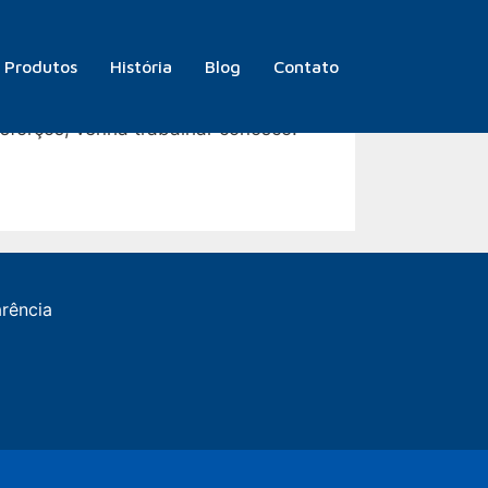
Produtos
História
Blog
Contato
sforços, venha trabalhar conosco!
arência