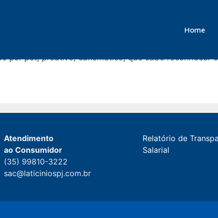
Home
 por pet, proativo, carismático, que sabe reconhecer e
Atendimento
Relatório de Transp
ao Consumidor
Salarial
(35) 99810-3222
sac@laticiniospj.com.br