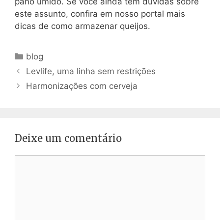
pano úmido. Se você ainda tem dúvidas sobre
este assunto, confira em nosso portal mais
dicas de como armazenar queijos.
Categorias
blog
Navegação
Levlife, uma linha sem restrições
de
Harmonizações com cerveja
post
Deixe um comentário
Comentário