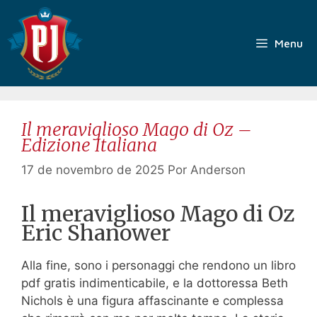
Pular
para
o
Menu
conteúdo
Il meraviglioso Mago di Oz –
Edizione Italiana
17 de novembro de 2025
Por
Anderson
Il meraviglioso Mago di Oz
Eric Shanower
Alla fine, sono i personaggi che rendono un libro
pdf gratis indimenticabile, e la dottoressa Beth
Nichols è una figura affascinante e complessa