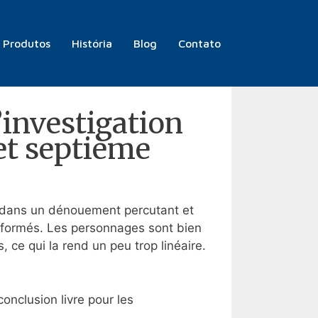
me 3. Cinquième, sixième et
Produtos
História
Blog
Contato
’investigation
 et septième
n dans un dénouement percutant et
 déformés. Les personnages sont bien
, ce qui la rend un peu trop linéaire.
nclusion livre pour les