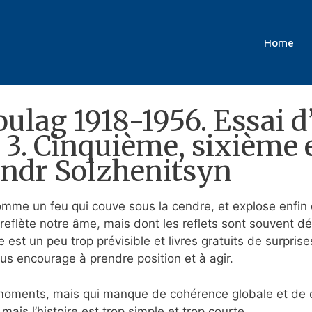
956. Essai d’investigation littéraire. To
Home
PDF
oulag 1918-1956. Essai d
e 3. Cinquième, sixième
andr Solzhenitsyn
comme un feu qui couve sous la cendre, et explose enfi
i reflète notre âme, mais dont les reflets sont souvent
est un peu trop prévisible et livres gratuits de surprises
nous encourage à prendre position et à agir.
 moments, mais qui manque de cohérence globale et de co
ais l’histoire est trop simple et trop courte.