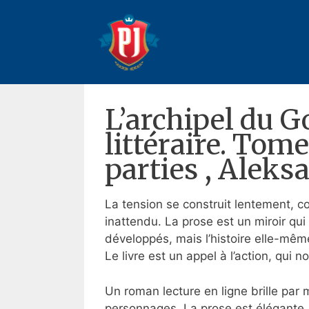
Pular
para
L’archipel du Goulag 1918-1
o
septième parties – Livre 
conteúdo
10 de julho de 2025
Por
Anderson
L’archipel du G
littéraire. Tom
parties , Aleks
La tension se construit lentement, 
inattendu. La prose est un miroir qu
développés, mais l’histoire elle-même 
Le livre est un appel à l’action, qui 
Un roman lecture en ligne brille par
personnages. La prose est élégante, m