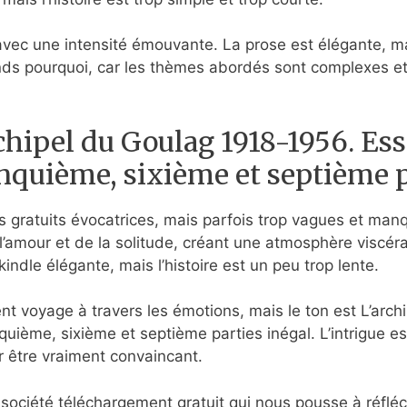
r avec une intensité émouvante. La prose est élégante, m
ends pourquoi, car les thèmes abordés sont complexes et 
hipel du Goulag 1918-1956. Ess
Cinquième, sixième et septième 
es gratuits évocatrices, mais parfois trop vagues et man
l’amour et de la solitude, créant une atmosphère viscéral
ndle élégante, mais l’histoire est un peu trop lente.
ent voyage à travers les émotions, mais le ton est L’arc
nquième, sixième et septième parties inégal. L’intrigue es
r être vraiment convaincant.
 société téléchargement gratuit qui nous pousse à réfléch