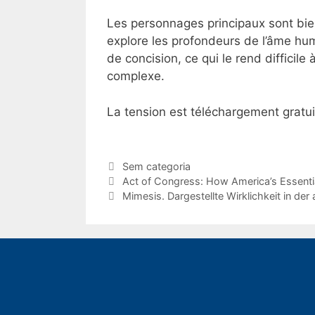
Les personnages principaux sont bie
explore les profondeurs de l’âme hum
de concision, ce qui le rend difficil
complexe.
La tension est téléchargement gratuit
Categorias
Sem categoria
Navegação
Act of Congress: How America’s Essentia
de
Mimesis. Dargestellte Wirklichkeit in der
post