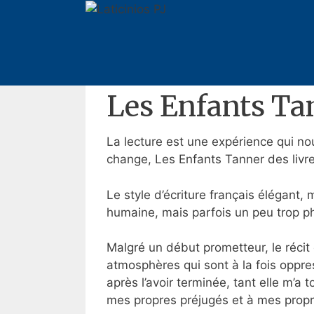
Pular
para
Les Enfants Tanner | eBoo
o
conteúdo
15 de novembro de 2025
Por
Anderson
Les Enfants Ta
La lecture est une expérience qui nous
change, Les Enfants Tanner des livr
Le style d’écriture français élégant,
humaine, mais parfois un peu trop phi
Malgré un début prometteur, le récit d
atmosphères qui sont à la fois oppre
après l’avoir terminée, tant elle m’a
mes propres préjugés et à mes propre