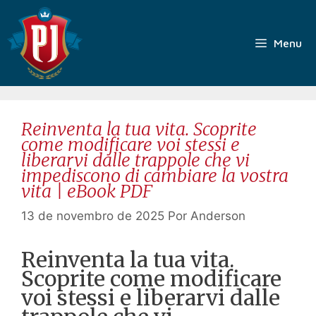
Pular
para
o
Menu
conteúdo
Reinventa la tua vita. Scoprite
come modificare voi stessi e
liberarvi dalle trappole che vi
impediscono di cambiare la vostra
vita | eBook PDF
13 de novembro de 2025
Por
Anderson
Reinventa la tua vita.
Scoprite come modificare
voi stessi e liberarvi dalle