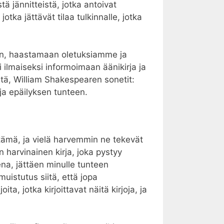
tä jännitteistä, jotka antoivat
tka jättävät tilaa tulkinnalle, jotka
miin, haastamaan oletuksiamme ja
ilmaiseksi informoimaan äänikirja ja
iitä, William Shakespearen sonetit:
 ja epäilyksen tunteen.
 tämä, ja vielä harvemmin ne tekevät
n harvinainen kirja, joka pystyy
ena, jättäen minulle tunteen
uistutus siitä, että jopa
ta, jotka kirjoittavat näitä kirjoja, ja