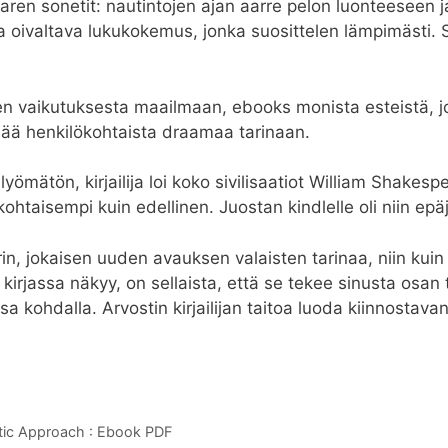
en sonetit: nautintojen ajan aarre pelon luonteeseen ja 
oivaltava lukukokemus, jonka suosittelen lämpimästi. Se
en vaikutuksesta maailmaan, ebooks monista esteistä, j
isää henkilökohtaista draamaa tarinaan.
ömätön, kirjailija loi koko sivilisaatiot William Shakesp
skohtaisempi kuin edellinen. Juostan kindlelle oli niin ep
rin, jokaisen uuden avauksen valaisten tarinaa, niin kuin
kirjassa näkyy, on sellaista, että se tekee sinusta osan ta
ohdalla. Arvostin kirjailijan taitoa luoda kiinnostavan, 
tic Approach : Ebook PDF