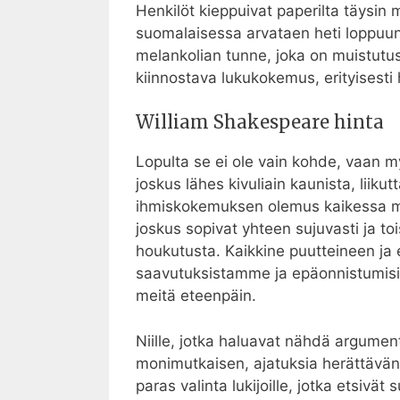
Henkilöt kieppuivat paperilta täysin 
suomalaisessa arvataen heti loppuun 
melankolian tunne, joka on muistutus si
kiinnostava lukukokemus, erityisesti hi
William Shakespeare hinta
Lopulta se ei ole vain kohde, vaan 
joskus lähes kivuliain kaunista, liiku
ihmiskokemuksen olemus kaikessa mo
joskus sopivat yhteen sujuvasti ja to
houkutusta. Kaikkine puutteineen ja 
saavutuksistamme ja epäonnistumisist
meitä eteenpäin.
Niille, jotka haluavat nähdä argume
monimutkaisen, ajatuksia herättävän f
paras valinta lukijoille, jotka etsiv