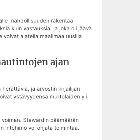
lijalle mahdollisuuden rakentaa
siä kuin vastauksia, ja joka oli jäävä
e voivat ajatella maailmaa uusilla
autintojen ajan
rättäviä, ja arvostin kirjailijan
goivat ystävyydensä murtolaiden yli
inan voiman. Stewardin päämäärän
n intohimo voi ohjata toimintaa.