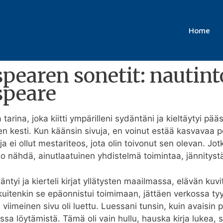
it: nautintojen ajan aarre | (E-kirja PD
Home
earen sonetit: nautinto
speare
a tarina, joka kiitti ympärilleni sydäntäni ja kieltäytyi p
n kesti. Kun käänsin sivuja, en voinut estää kasvavaa pe
ja ei ollut mestariteos, jota olin toivonut sen olevan. Jo
ko nähdä, ainutlaatuinen yhdistelmä toimintaa, jännitystä 
ääntyi ja kierteli kirjat yllätysten maailmassa, elävän k
uitenkin se epäonnistui toimimaan, jättäen verkossa ty
viimeinen sivu oli luettu. Luessani tunsin, kuin avaisin p
ssa löytämistä. Tämä oli vain hullu, hauska kirja lukea,