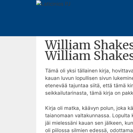
Pular
para
William Shakespearen sonet
o
conteúdo
29 de setembro de 2025
Por
Anderson
William Shakesp
William Shake
Tämä oli yksi tällainen kirja, hovittav
kauan luvun lopullisen sivun lukemine
etenevää tajuntaa siitä, että tämä kir
seikkailutarinasta, tämä kirja on pak
Kirja oli matka, käävyn polun, joka k
taianomaan valtakunnassa. Lopulta k
jäi mielessäni kauan sen jälkeen, kun 
oli piilossa silmien edessä, odottama