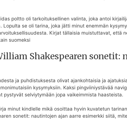
as poltto oli tarkoituksellinen valinta, joka antoi kirjai
a. Lopulta se oli tarina, joka jätti minut enemmän kysymyk
voituksellisuudesta. Kirjat tällaisia muistuttavat, että n
kkain suomeksi
William Shakespearen sonetit: n
sta ja puhdistuksesta olivat ajankohtaisia ja ajatuksia he
monimutaisiin kysymyksiin. Kaksi pingviiniystävää navi
nat pystyvät selviytymään jopa vaikeimmista haasteista.
kirja​ minut kindlelle mikä osoittaa hyvin kuvatetun tar
en sonetit: nautintojen ajan aarre esimerkki siitä, mite