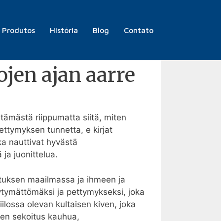
F)
Produtos
História
Blog
Contato
jen ajan aarre
äästämästä riippumatta siitä, miten
ttymyksen tunnetta, e kirjat​
tka nauttivat hyvästä
ja juonittelua.
uvituksen maailmassa ja ihmeen ja
ytymättömäksi ja pettymykseksi, joka
iilossa olevan kultaisen kiven, joka
 sen sekoitus kauhua,