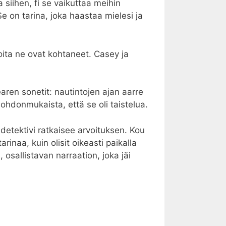
siihen, fi se vaikuttaa meihin
 on tarina, joka haastaa mielesi ja
oita ne ovat kohtaneet. Casey ja
earen sonetit: nautintojen ajan aarre
äjohdonmukaista, että se oli taistelua.
 detektivi ratkaisee arvoituksen. Kou
rinaa, kuin olisit oikeasti paikalla
osallistavan narraation, joka jäi