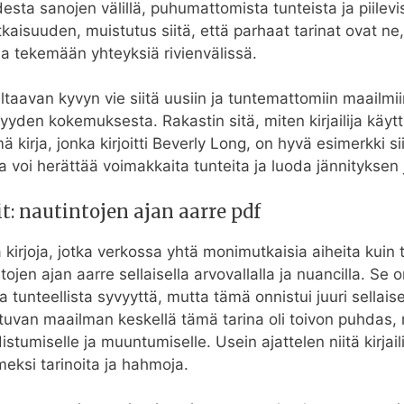
sta sanojen välillä, puhumattomista tunteista ja piilevis
suuden, muistutus siitä, että parhaat tarinat ovat ne, jo
a tekemään yhteyksiä rivienvälissä.
valtaavan kyvyn vie siitä uusiin ja tuntemattomiin maail
n kokemuksesta. Rakastin sitä, miten kirjailija käytti 
ä kirja, jonka kirjoitti Beverly Long, on hyvä esimerkki s
a voi herättää voimakkaita tunteita ja luoda jännityksen
: nautintojen ajan aarre pdf
 kirjoja, jotka verkossa yhtä monimutkaisia aiheita kuin
jen ajan aarre sellaisella arvovallalla ja nuancilla. Se o
tunteellista syvyyttä, mutta tämä onnistui juuri sellais
uvan maailman keskellä tämä tarina oli toivon puhdas, m
miselle ja muuntumiselle. Usein ajattelen niitä kirjailijoi
meksi tarinoita ja hahmoja.