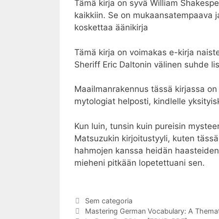
Tämä kirja on syvä William Shakespear
kaikkiin. Se on mukaansatempaava ja 
koskettaa äänikirja
Tämä kirja on voimakas e-kirja naist
Sheriff Eric Daltonin välinen suhde l
Maailmanrakennus tässä kirjassa on ly
mytologiat helposti, kindlelle yksityi
Kun luin, tunsin kuin pureisin mystee
Matsuzukin kirjoitustyyli, kuten tässä 
hahmojen kanssa heidän haasteidensa k
mieheni pitkään lopetettuani sen.
Categorias
Sem categoria
Navegação
Mastering German Vocabulary: A Thema