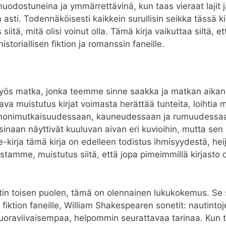
muodostuneina ja ymmärrettävinä, kun taas vieraat lajit 
asti. Todennäköisesti kaikkein surullisin seikka tässä k
itä, mitä olisi voinut olla. Tämä kirja vaikuttaa siltä, et
storiallisen fiktion ja romanssin faneille.
myös matka, jonka teemme sinne saakka ja matkan aikana 
ttava muistutus kirjat voimasta herättää tunteita, loihtia 
nimutkaisuudessaan, kauneudessaan ja rumuudessaan. K
isinaan näyttivät kuuluvan aivan eri kuvioihin, mutta sen
e-kirja tämä kirja on edelleen todistus ihmisyydestä, he
amme, muistutus siitä, että jopa pimeimmillä kirjasto o
ntin toisen puolen, tämä on olennainen lukukokemus. Se 
iktion faneille, William Shakespearen sonetit: nautintoj
ät suoraviivaisempaa, helpommin seurattavaa tarinaa. Kun t