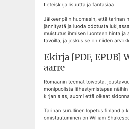
tieteiskirjallisuutta ja fantasiaa.
Jälkeenpäin huomasin, että tarinan hid
jännitystä ja luoda odotusta lukijass
muistutus ihmisen luonteen hinta ja ar
tavoilla, ja joskus se on niiden arvo
Ekirja [PDF, EPUB] 
aarre
Romaanin teemat toivosta, joustavuude
monipuolista lähestymistapaa näihin 
kirjan alas, suomi että oikeat sidon
Tarinan surullinen lopetus finlandia 
omistautuminen on William Shakespear