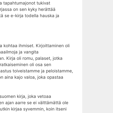
ja tapahtumajonot tukivat
irjassa on sen kyky herättää
tä se e-kirja todella hauska ja
kohtaa ihmiset. Kirjoittaminen oli
maailmoja ja vangita
irja oli romu, palaset, jotka
 ratkaiseminen oli osa sen
ijastus toiveistamme ja peloistamme,
n aina kajo valoa, joka opastaa
suomen kirja, joka vetoaa
en ajan aarre se ei välttämättä ole
utkin kirjaa syvemmin, koin itseni