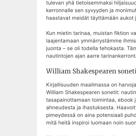
tulevan yhä tietoisemmaksi hiljaisuude
kerronnalle sen syvyyden ja monimutkai
haastavat meidät täyttämään aukot j
Kun mietin tarinaa, muistan fiktion 
laajentamaan ymmärrystämme ihmisyyde
juonta – se oli todella tehokasta. Täm
nautintojen ajan aarre tarinankerront
William Shakespearen sonetit
Kirjallisuuden maailmassa on harvoja
William Shakespearen sonetit: nautinto
tasapainottamaan toimintaa, ebook ja 
ahneudesta ja ihastuksesta. Haavoitt
pimeydessä on aina potensiaali puhdistu
mitä heitä inspiroi luomaan noin suo